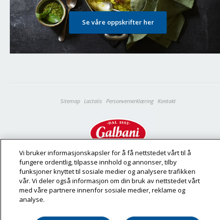
Se våre oppskrifter her
Sitemap
Lactalis
Personvernerklæring
Kontakt
Vi bruker informasjonskapsler for å få nettstedet vårt til å
fungere ordentlig, tilpasse innhold og annonser, tilby
© 2023 Galbani - All rights reserved
funksjoner knyttet til sosiale medier og analysere trafikken
vår. Vi deler også informasjon om din bruk av nettstedet vårt
med våre partnere innenfor sosiale medier, reklame og
analyse.