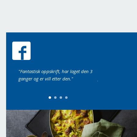
nnen da
"Fantastisk oppskrift, har laget den 3
"Laget det i dag, du
ganger og er vill etter den."
godt det var..."