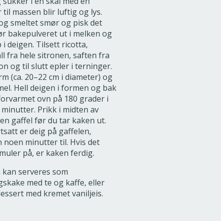
 sukker i en skål med en
il massen blir luftig og lys.
 og smeltet smør og pisk det
r bakepulveret ut i melken og
 i deigen. Tilsett ricotta,
ll fra hele sitronen, saften fra
on og til slutt epler i terninger.
m (ca. 20–22 cm i diameter) og
el. Hell deigen i formen og bak
forvarmet ovn på 180 grader i
 minutter. Prikk i midten av
n gaffel før du tar kaken ut.
tsatt er deig på gaffelen,
 noen minutter til. Hvis det
smuler på, er kaken ferdig.
n kan serveres som
skake med te og kaffe, eller
ssert med kremet vaniljeis.