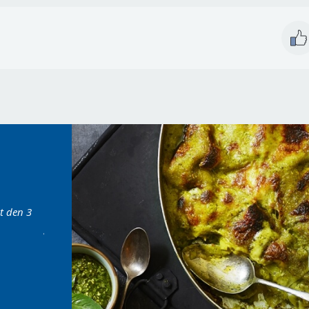
et den 3
"Laget det i dag, du store all verden så
“Ser lekkert ut, må 
godt det var..."