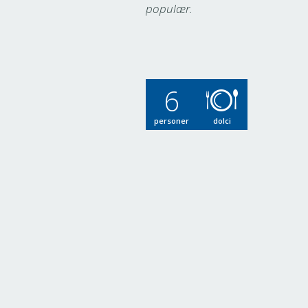
populær.
6
personer
dolci