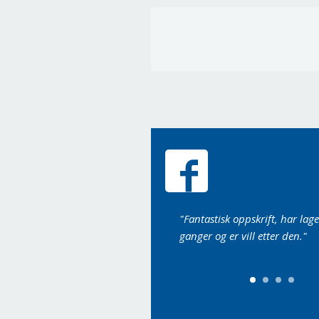
Det var så jeg fikk vann i munnen da
"Fantastisk oppskrift, har lag
eg så disse lekkerbiskene”
ganger og er vill etter den."