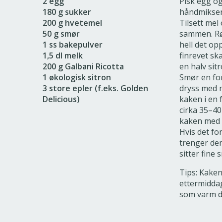
2 egg
Pisk egg og
180 g sukker
håndmikser t
200 g hvetemel
Tilsett mel
50 g smør
sammen. Rø
1 ss bakepulver
hell det opp
1,5 dl melk
finrevet ska
200 g Galbani Ricotta
en halv sitr
1 økologisk sitron
Smør en for
3 store epler (f.eks. Golden
dryss med m
Delicious)
kaken i en 
cirka 35–40
kaken med e
Hvis det for
trenger den
sitter fine 
Tips: Kake
ettermiddag
som varm de