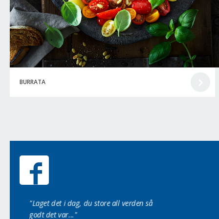
BURRATA
t den 3
"Laget det i dag, du store all verden så
“Ser lekkert ut, må d
godt det var..."