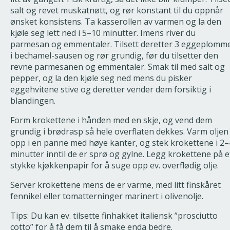
salt og revet muskatnøtt, og rør konstant til du oppnår
ønsket konsistens. Ta kasserollen av varmen og la den
kjøle seg lett ned i 5–10 minutter. Imens river du
parmesan og emmentaler. Tilsett deretter 3 eggeplomm
i bechamel-sausen og rør grundig, før du tilsetter den
revne parmesanen og emmentaler. Smak til med salt og
pepper, og la den kjøle seg ned mens du pisker
eggehvitene stive og deretter vender dem forsiktig i
blandingen.
Form krokettene i hånden med en skje, og vend dem
grundig i brødrasp så hele overflaten dekkes. Varm oljen
opp i en panne med høye kanter, og stek krokettene i 2–
minutter inntil de er sprø og gylne. Legg krokettene på e
stykke kjøkkenpapir for å suge opp ev. overflødig olje.
Server krokettene mens de er varme, med litt finskåret
fennikel eller tomatterninger marinert i olivenolje.
Tips: Du kan ev. tilsette finhakket italiensk ”prosciutto
cotto” for å få dem til å smake enda bedre.