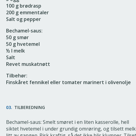
100 g brødrasp
200 g emmentaler
Salt og pepper
Bechamel-saus:
50 g smør
50 g hvetemel
½ l melk
Salt
Revet muskatnøtt
Tilbehør:
Finskåret fennikel eller tomater marinert i olivenolje
03.
TILBEREDNING
Bechamel-saus: Smelt smøret i en liten kasserolle, hell
siktet hvetemel i under grundig omrøring, og tilsett melk
litt av gangen. Pisk kraftig, så det ikke blir klumper. Tilse