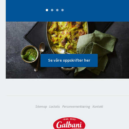
Se våre oppskrifter her
Sitemap
Lactalis
Personvernerklæring
Kontakt