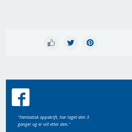
nnen da
"Fantastisk oppskrift, har laget den 3
"Laget det i dag, du
ganger og er vill etter den."
godt det var..."