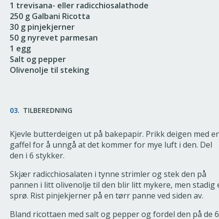
1 trevisana- eller radicchiosalathode
250 g Galbani Ricotta
30 g pinjekjerner
50 g nyrevet parmesan
1 egg
Salt og pepper
Olivenolje til steking
03.
TILBEREDNING
Kjevle butterdeigen ut på bakepapir. Prikk deigen med e
gaffel for å unngå at det kommer for mye luft i den. Del
den i 6 stykker.
Skjær radicchiosalaten i tynne strimler og stek den på
pannen i litt olivenolje til den blir litt mykere, men stadig 
sprø. Rist pinjekjerner på en tørr panne ved siden av.
Bland ricottaen med salt og pepper og fordel den på de 6