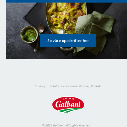
Se våre oppskrifter her
Sitemap
Lactalis
Personvernerklæring
Kontakt
© 2023 Galbani - All rights reserved