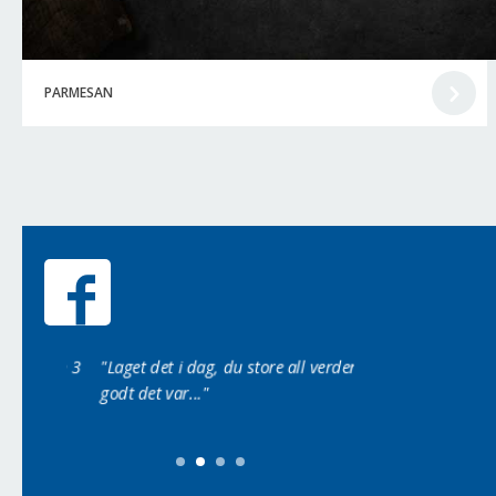
PARMESAN
t den 3
"Laget det i dag, du store all verden så
“Ser lekkert ut, må d
godt det var..."