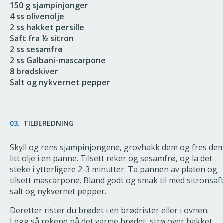
150 g sjampinjonger
4 ss olivenolje
2 ss hakket persille
Saft fra ½ sitron
2 ss sesamfrø
2 ss Galbani-mascarpone
8 brødskiver
Salt og nykvernet pepper
03.
TILBEREDNING
Skyll og rens sjampinjongene, grovhakk dem og fres dem
litt olje i en panne. Tilsett reker og sesamfrø, og la det
steke i ytterligere 2-3 minutter. Ta pannen av platen og
tilsett mascarpone. Bland godt og smak til med sitronsaft
salt og nykvernet pepper.
Deretter rister du brødet i en brødrister eller i ovnen.
Legg så rekene på det varme brødet, strø over hakket