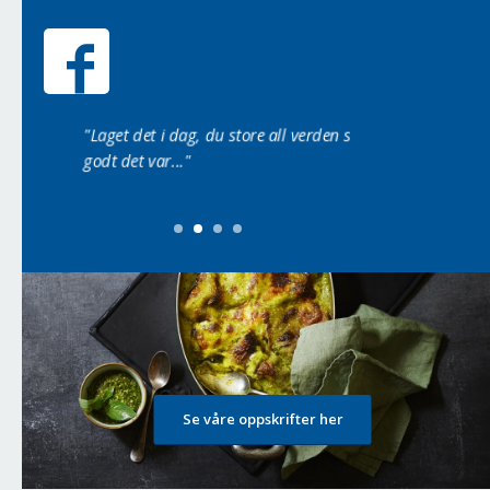
t den 3
"Laget det i dag, du store all verden så
“Ser lekkert ut, må d
godt det var..."
Se våre oppskrifter her