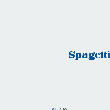
Spagett
01.
INFO