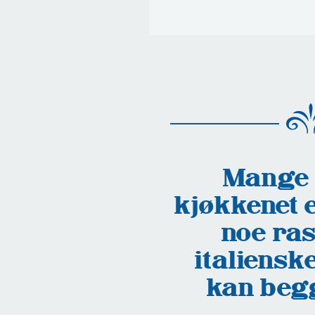
Mange 
kjøkkenet e
noe ras
italiensk
kan begg