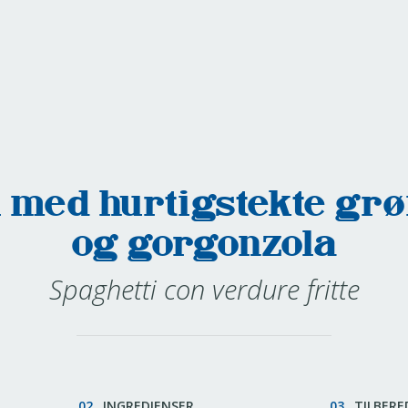
i med hurtigstekte gr
og gorgonzola
Spaghetti con verdure fritte
02.
INGREDIENSER
03.
TILBERE