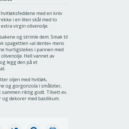
 hvitløksfeddene med en kniv
rekke i en liten skål med to
extra virgin olivenolje.
sakene og strimle dem. Smak til
ok spagettien «al dente» mens
e hurtigstekes i pannen med
 olivenolje. Hell vannet av
og legg den på et
at.
tter oljen med hvitløk,
e og gorgonzola i småbiter,
t sammen riktig godt. Tilsett ev.
r og dekorer med basilikum.