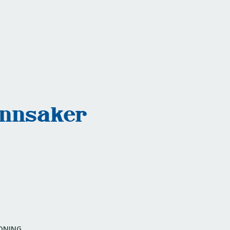
ønnsaker
DNING