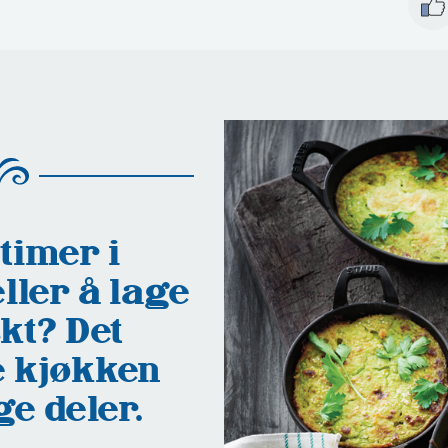
timer i
ller å lage
kt? Det
e kjøkken
e deler.