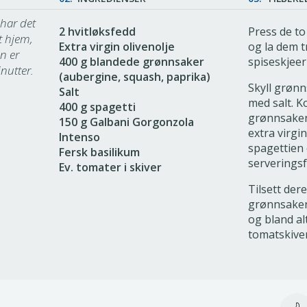
 har det
2 hvitløksfedd
Press de to
t hjem,
Extra virgin olivenolje
og la dem t
en er
400 g blandede grønnsaker
spiseskjeer 
nutter.
(aubergine, squash, paprika)
Skyll grønn
Salt
med salt. K
400 g spagetti
grønnsaken
150 g Galbani Gorgonzola
extra virgin
Intenso
spagettien 
Fersk basilikum
serveringsf
Ev. tomater i skiver
Tilsett dere
grønnsaken
og bland al
tomatskive