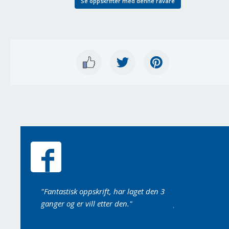
Se oppskrifter med denne råvare
 munnen da
"Fantastisk oppskrift, har laget den 3
"Laget det i dag,
ganger og er vill etter den."
godt det var..."