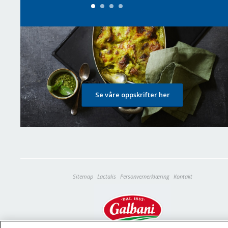
Se våre oppskrifter her
Sitemap
Lactalis
Personvernerklæring
Kontakt