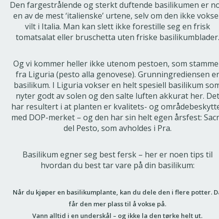
Den fargestrålende og sterkt duftende basilikumen er n
en av de mest ‘italienske’ urtene, selv om den ikke vokse
vilt i Italia. Man kan slett ikke forestille seg en frisk
tomatsalat eller bruschetta uten friske basilikumblader
Og vi kommer heller ikke utenom pestoen, som stamme
fra Liguria (pesto alla genovese). Grunningrediensen e
basilikum. I Liguria vokser en helt spesiell basilikum so
nyter godt av solen og den salte luften akkurat her. De
har resultert i at planten er kvalitets- og områdebeskytt
med DOP-merket – og den har sin helt egen årsfest: Sac
del Pesto, som avholdes i Pra.
Basilikum egner seg best fersk – her er noen tips til
hvordan du best tar vare på din basilikum:
Når du kjøper en basilikumplante, kan du dele den i flere potter. D
får den mer plass til å vokse på.
Vann alltid i en underskål – og ikke la den tørke helt ut.