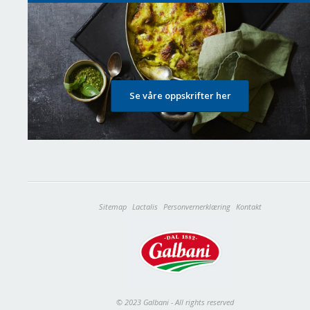
Se våre oppskrifter her
Sitemap
Lactalis
Personvernerklæring
Kontakt
© 2023 Galbani - All rights reserved