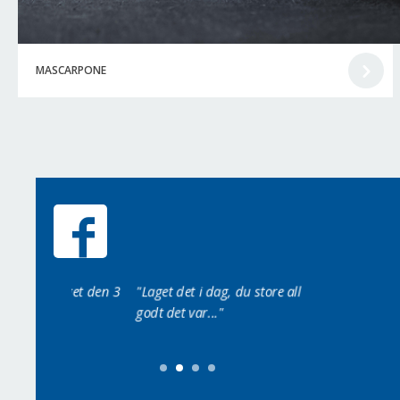
MASCARPONE
aget den 3
"Laget det i dag, du store all verden så
“Ser lekkert ut, m
godt det var..."